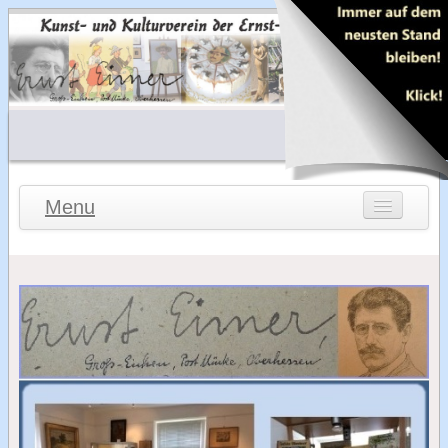
Menu
Menu
Ernst Eimer
Kulturverein
Neues vom Verein
Bilder vom Verein
Fest der Erinnerungen
Lebenslauf