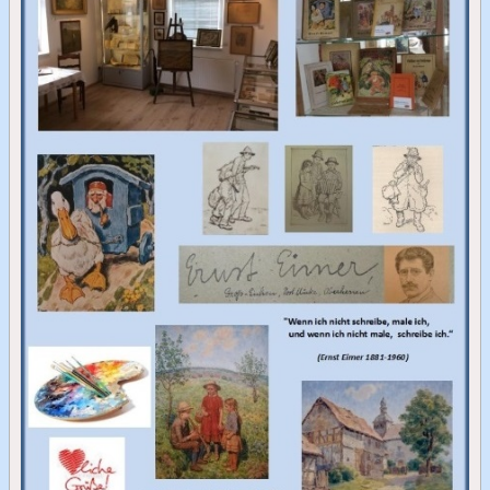
Zur Person
Bilder von Ernst Eimer
Das Ernst-Eimer-Album
Ernst-Eimer-Stube
Ausstellungen
Darmstadt 1908
Darmstadt 1917
Draußen das Leben
Zur Erheiterung
Berichte/Publizierungen
Vereins-Geburtstag
Anfahrt-Skizze
Gästebuch